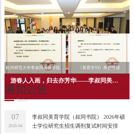
杭州师范大学李叔同美育学院在
《美育学刊》再创佳绩
游春人入画，归去亦芳华——李叔同美育
2025年度复印报刊...
通知公告
更多+
学院2026届毕业生欢送会暨...
07
李叔同美育学院（叔同书院） 2026年硕
士学位研究生招生调剂复试时间安排
2026-04