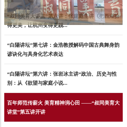
“叔同美育大讲堂”第六讲：张建庭主讲《把西湖扮
得更美，让杭州变得更靓...
“白陽讲坛”第七讲：金浩教授解码中国古典舞身韵
谚诀化与具身化艺术表达
“白陽讲坛”第六讲：张岩冰主讲“政治、历史与性
别：从《欲望与家庭小说...
百年师范传薪火 美育精神润心田 ——“叔同美育大
讲堂”第五讲开讲