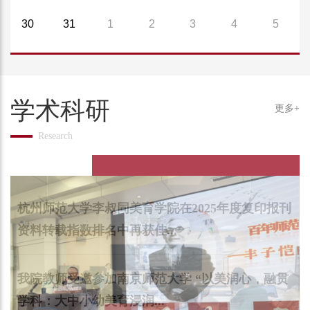
30
31
1
2
3
4
5
学术科研
更多+
杭州师范大学李叔同美育学院在2025年度复印报刊
资料转载指数排名中再获佳...
我院教师受邀参加南京师范大学 “以美润心，融贯
学科：大中小幼美育浸润...