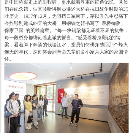
是中国桥梁史上的里程碑，更承载着厚重的红色记忆。党员
们在纪念馆，认真聆听讲解员讲述大桥在抗日战争时期的悲
壮历史：1937年12月，为阻挡日军南下，茅以升先生忍痛下
令炸毁刚建成89天的大桥，用钢铁之躯书写了“毁桥御敌、
保家卫国”的英雄篇章。 “每一块钢梁都见证着不屈的抗争，
每一段桥身都镌刻着忠诚的誓言。”感受着桥身斑驳
的钢
梁，看着脚下奔涌的钱塘江水，党员们仿佛穿越回那个烽火
连天的年代，深刻体会到革命先辈们舍小家为大家的家国情
怀。