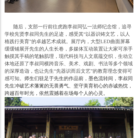
随后，支部一行前往虎跑李叔同弘一法师纪念馆，追寻
学校先贤李叔同先生的足迹，感受其
“
以器识铸文艺，以人
格践行美育
”
的卓越艺术成就。展厅内，大型
LED
曲面屏幕
缓缓铺展开先生的人生长卷，多媒
体互动装置让大家可亲手
触摸其手稿的笔触肌理，现代科技与人文底蕴交织，生动立
体地还原了李叔同横跨音乐、美术、戏剧、书法等多个领域
的深厚造诣，也让先生“先器识而后文艺”的教育理念变得可
感可知。
师生们驻足于先生的作品前，墨色流转间，李叔同
先生冲破艺术藩篱的无畏勇气、坚守美育初心的赤诚热忱，
跨越百年时光，依然震撼着在场每个人的心灵。