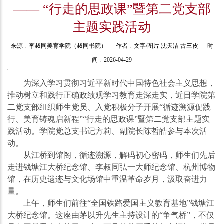
—— “行走的思政课”暨第二党支部
主题实践活动
来源 :
李叔同美育学院（叔同书院）
作者 :
文字/图片 沈天洁 古三皮
时
间 :
2026-04-29
为深入学习贯彻习近平新时代中国特色社会主义思想，
推动树立和践行正确政绩观学习教育走深走实，近日学院第
二党支部组织师生党员、入党积极分子开展“循迹溯源促践
行、美育铸魂启新程”“
行走的思政课”暨第二党支部主题实
践活动
。学院党总支书记方莉、副院长陈哲皓参与本次活
动。
从江桥到馆阁，循迹溯源，解码初心密码，师生们先后
走进钱塘江大桥纪念馆、李叔同弘一大师纪念馆、杭州博物
馆，在历史遗迹与文化场馆中重温革命岁月，汲取奋进力
量。
上午，师生
们前往“全国铁路爱国主义教育基地”钱塘江
大桥纪念馆
。这座由茅以升先生主持设计的“争气桥”，不仅